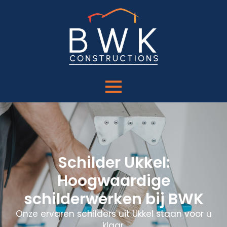
Schilder Ukkel:
Hoogwaardige
schilderwerken bij BWK
Onze ervaren schilders uit Ukkel staan voor u
klaar.