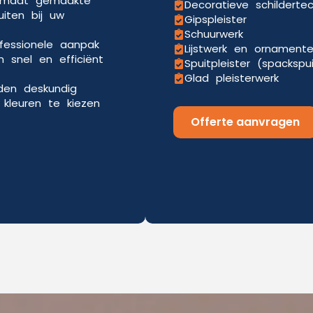
p maat gemaakte
Decoratieve schilderte
uiten bij uw
Gipspleister
Schuurwerk
ofessionele aanpak
Lijstwerk en ornament
 snel en efficiënt
Spuitpleister (spackspu
Glad pleisterwerk
eden deskundig
kleuren te kiezen
Offerte aanvragen