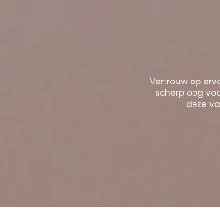
Vertrouw op erva
scherp oog voor
deze vak