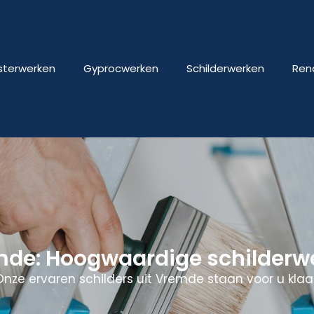
isterwerken
Gyprocwerken
Schilderwerken
Ren
mde: Hoogwaardige schilderw
Onze ervaren schilders uit Vremde staan voor u klaar