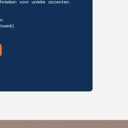
chnieken voor unieke accenten.
en
itwerk)