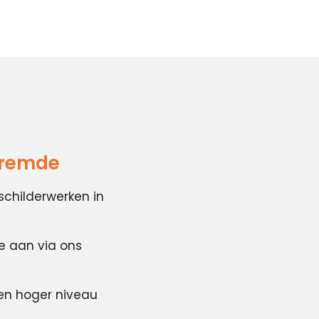
Vremde
schilderwerken in
te aan via ons
en hoger niveau