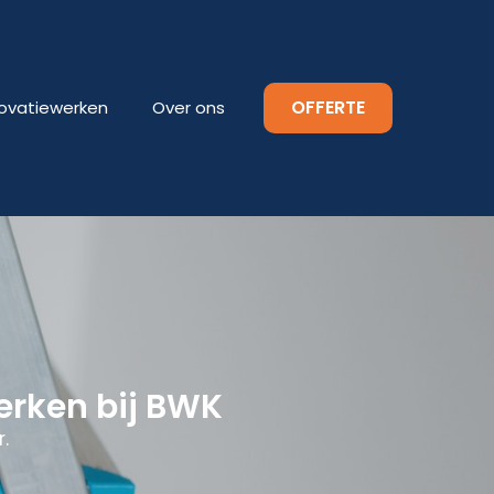
OFFERTE
ovatiewerken
Over ons
erken bij BWK
.