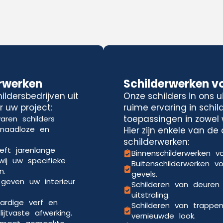
rwerken
Schilderwerken v
ldersbedrijven uit
Onze schilders in ons 
 uw project:
ruime ervaring in schi
toepassingen in zowel 
aren schilders
 naadloze en
Hier zijn enkele van d
schilderwerken:
eft jarenlange
Binnenschilderwerken vo
wij uw specifieke
Buitenschilderwerken v
n.
gevels.
 geven uw interieur
Schilderen van deuren
uitstraling.
ardige verf en
Schilderen van trappe
jtvaste afwerking.
vernieuwde look.