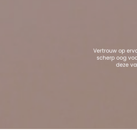
Vertrouw op erva
scherp oog voor
deze vak