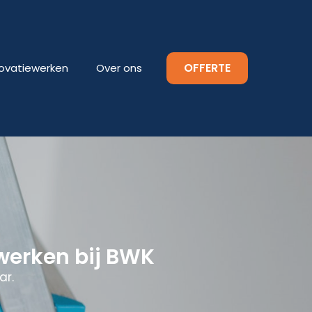
OFFERTE
ovatiewerken
Over ons
werken bij BWK
ar.