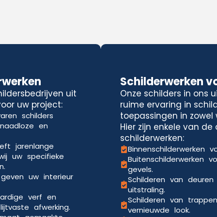
rwerken
Schilderwerken v
ldersbedrijven uit
Onze schilders in ons 
oor uw project:
ruime ervaring in schi
toepassingen in zowel 
aren schilders
 naadloze en
Hier zijn enkele van d
schilderwerken:
eft jarenlange
Binnenschilderwerken vo
wij uw specifieke
Buitenschilderwerken v
n.
gevels.
 geven uw interieur
Schilderen van deuren
uitstraling.
ardige verf en
Schilderen van trappe
jtvaste afwerking.
vernieuwde look.