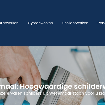
isterwerken
Gyprocwerken
Schilderwerken
Ren
maal: Hoogwaardige schilder
ze ervaren schilders uit Wezemaal staan voor u kla