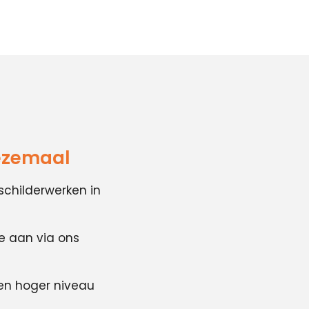
Wezemaal
schilderwerken in
te aan via ons
en hoger niveau