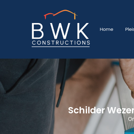
Home
Ple
Schilder Weze
On