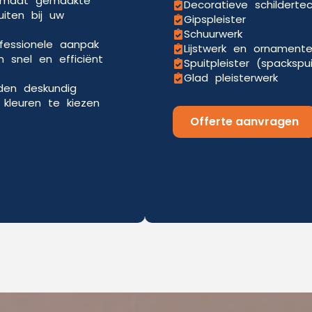
p maat gemaakte
Decoratieve schilderte
uiten bij uw
Gipspleister
Schuurwerk
ofessionele aanpak
Lijstwerk en ornament
 snel en efficiënt
Spuitpleister (spackspu
Glad pleisterwerk
eden deskundig
kleuren te kiezen
Offerte aanvragen