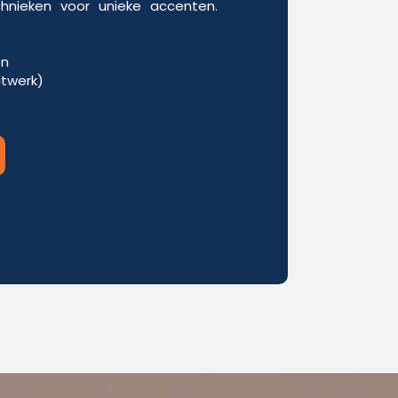
chnieken voor unieke accenten.
en
itwerk)