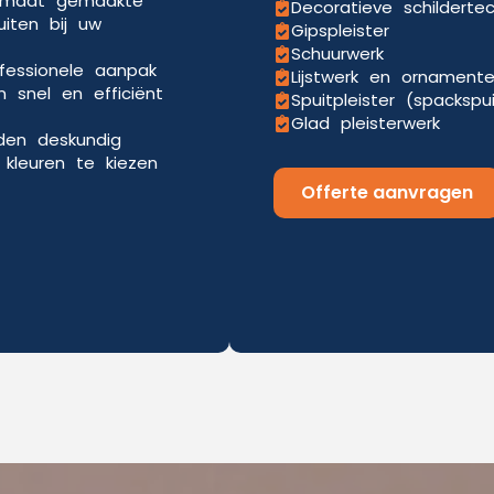
p maat gemaakte
Decoratieve schilderte
uiten bij uw
Gipspleister
Schuurwerk
ofessionele aanpak
Lijstwerk en ornament
 snel en efficiënt
Spuitpleister (spackspu
Glad pleisterwerk
eden deskundig
kleuren te kiezen
Offerte aanvragen