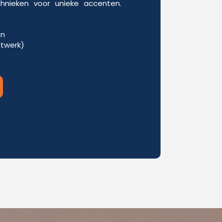
chnieken voor unieke accenten.
en
itwerk)