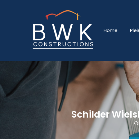
Home
Ple
Schilder Wiel
O