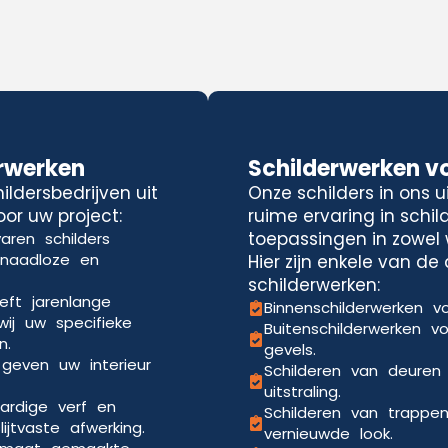
rwerken
Schilderwerken v
ldersbedrijven uit
Onze schilders in ons 
or uw project:
ruime ervaring in schi
toepassingen in zowel 
aren schilders
 naadloze en
Hier zijn enkele van d
schilderwerken:
eft jarenlange
Binnenschilderwerken vo
wij uw specifieke
Buitenschilderwerken v
n.
gevels.
 geven uw interieur
Schilderen van deuren
uitstraling.
ardige verf en
Schilderen van trappe
jtvaste afwerking.
vernieuwde look.