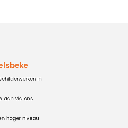
ielsbeke
schilderwerken in
te aan via ons
en hoger niveau