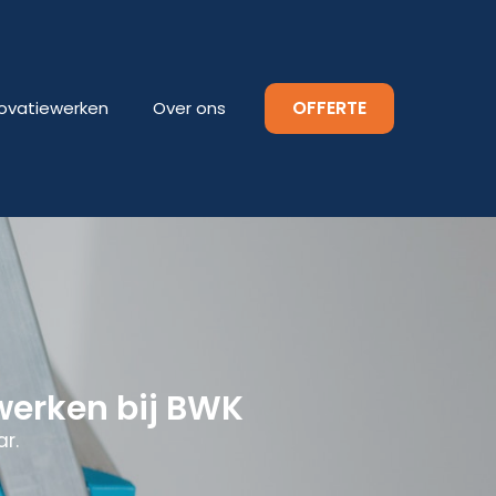
OFFERTE
ovatiewerken
Over ons
werken bij BWK
r.