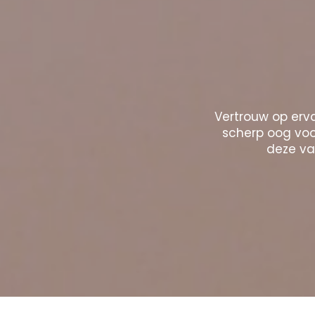
Vertrouw op erva
scherp oog voor
deze vak