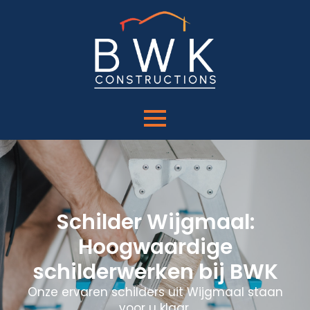
Schilder Wijgmaal:
Hoogwaardige
schilderwerken bij BWK
Onze ervaren schilders uit Wijgmaal staan
voor u klaar.