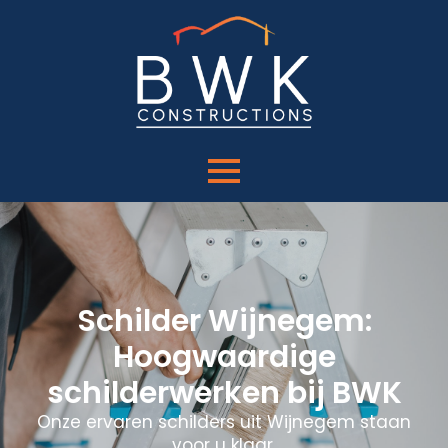
Schilder Wijnegem:
Hoogwaardige
schilderwerken bij BWK
Onze ervaren schilders uit Wijnegem staan
voor u klaar.