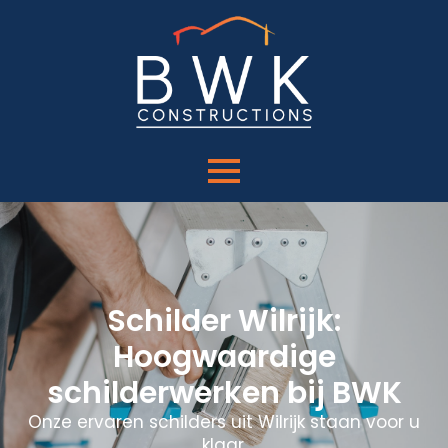
Schilder Wilrijk:
Hoogwaardige
schilderwerken bij BWK
Onze ervaren schilders uit Wilrijk staan voor u
klaar.