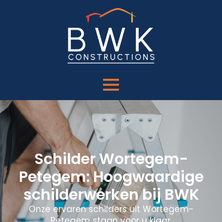
Schilder Wortegem-
Petegem: Hoogwaardige
schilderwerken bij BWK
Onze ervaren schilders uit Wortegem-
Petegem staan voor u klaar.