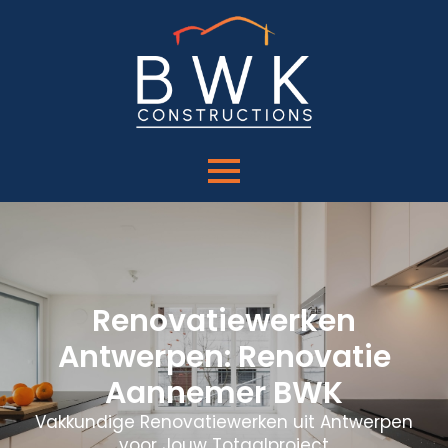
Renovatiewerken
Antwerpen: Renovatie
Aannemer BWK
Vakkundige Renovatiewerken uit Antwerpen
voor Jouw Totaalproject