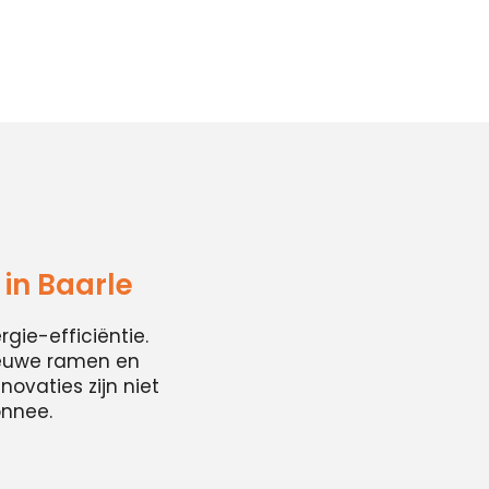
in Baarle
ie-efficiëntie.
ieuwe ramen en
ovaties zijn niet
onnee.