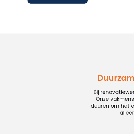
Duurzame
Bij renovatiew
Onze vakmense
deuren om het en
allee