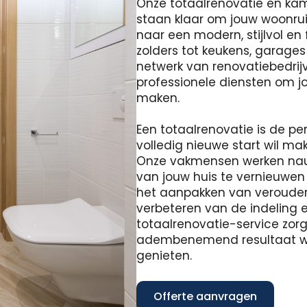
Onze totaalrenovatie en ka
staan ​​klaar om jouw woonr
naar een modern, stijlvol en
zolders tot keukens, garage
netwerk van renovatiebedrijv
professionele diensten om jou
maken.
Een totaalrenovatie is de pe
volledig nieuwe start wil m
Onze vakmensen werken na
van jouw huis te vernieuwen
het aanpakken van verouderd
verbeteren van de indeling e
totaalrenovatie-service zor
adembenemend resultaat waa
genieten.
Offerte aanvragen