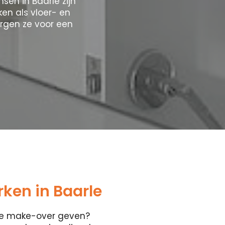
sen in Baarle zijn
en als vloer- en
rgen ze voor een
ken in Baarle
ete make-over geven?