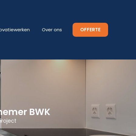
OFFERTE
ovatiewerken
Over ons
nnemer BWK
roject