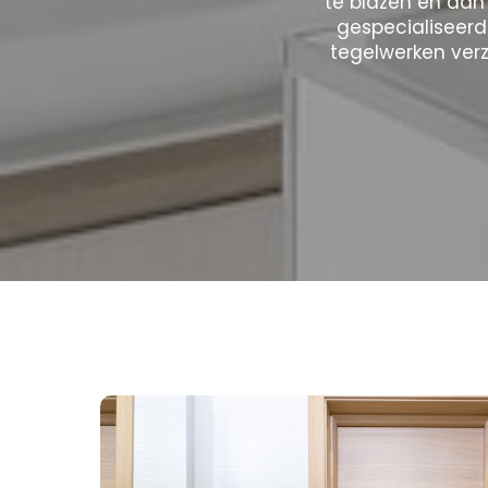
te blazen en aan 
gespecialiseerd
tegelwerken ver