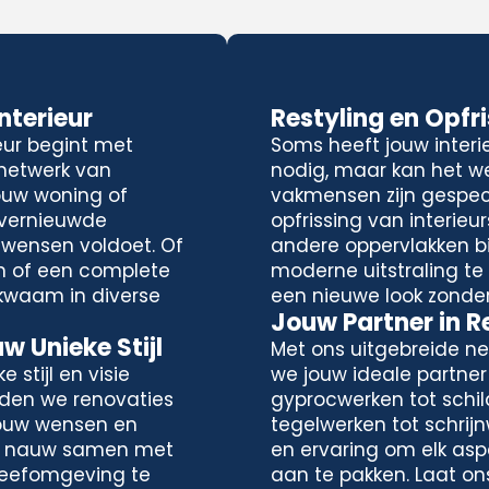
terieur
Restyling en Opfr
eur begint met
Soms heeft jouw interi
 netwerk van
nodig, maar kan het we
ouw woning of
vakmensen zijn gespeci
 vernieuwde
opfrissing van interieu
 wensen voldoet. Of
andere oppervlakken bi
n of een complete
moderne uitstraling te c
kwaam in diverse
een nieuwe look zonde
Jouw Partner in 
 Unieke Stijl
Met ons uitgebreide ne
 stijl en visie
we jouw ideale partner
eden we renovaties
gyprocwerken tot schil
jouw wensen en
tegelwerken tot schrij
n nauw samen met
en ervaring om elk asp
e leefomgeving te
aan te pakken. Laat on