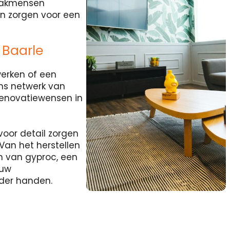
 vakmensen
en zorgen voor een
Baarle
werken of een
ns netwerk van
renovatiewensen in
voor detail zorgen
Van het herstellen
n van gyproc, een
ouw
nder handen.