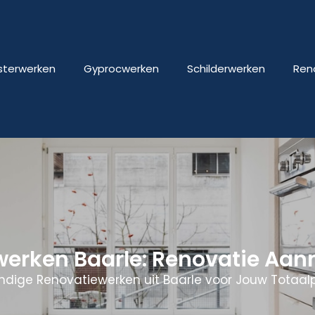
isterwerken
Gyprocwerken
Schilderwerken
Ren
werken Baarle: Renovatie Aa
ndige Renovatiewerken uit Baarle voor Jouw Totaalp