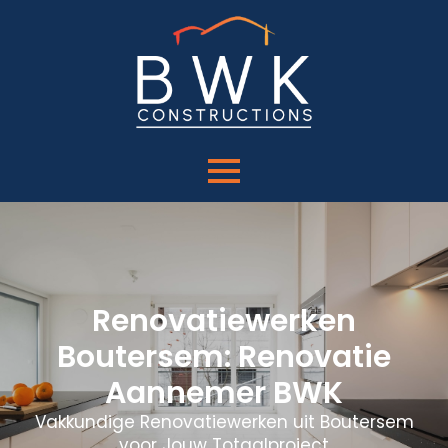
Renovatiewerken
Boutersem: Renovatie
Aannemer BWK
Vakkundige Renovatiewerken uit Boutersem
voor Jouw Totaalproject