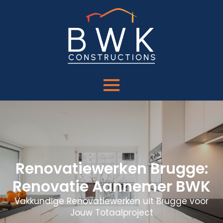
Renovatiewerken Brugge:
Renovatie Aannemer BWK
Vakkundige Renovatiewerken uit Brugge voor
Jouw Totaalproject