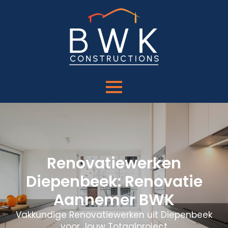
Renovatiewerken
Diepenbeek: Renovatie
Aannemer BWK
Vakkundige Renovatiewerken uit Diepenbeek
voor Jouw Totaalproject