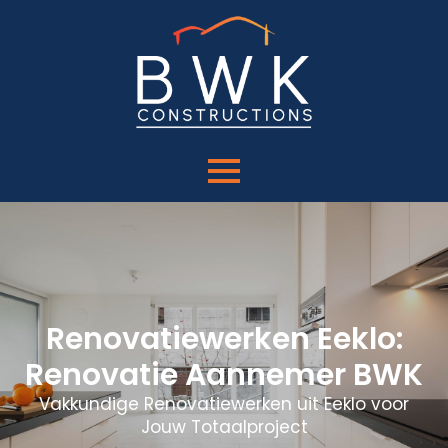
Renovatiewerken Eeklo:
Renovatie Aannemer BWK
Vakkundige Renovatiewerken uit Eeklo voor
Jouw Totaalproject