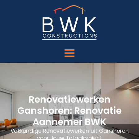
Renovatiewerken
Ganshoren: Renovatie
Aannemer BWK
Vakkundige Renovatiewerken uit Ganshoren
voor Jouw Totaalproject