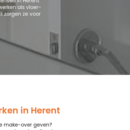
mensen in Herent
werken als vloer-
l zorgen ze voor
ken in Herent
ete make-over geven?