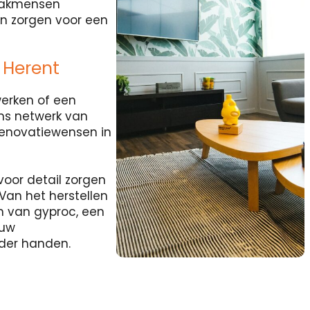
 vakmensen
en zorgen voor een
 Herent
werken of een
ns netwerk van
renovatiewensen in
voor detail zorgen
Van het herstellen
n van gyproc, een
ouw
nder handen.