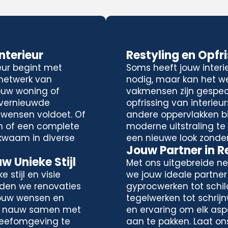
terieur
Restyling en Opfr
eur begint met
Soms heeft jouw interi
 netwerk van
nodig, maar kan het we
ouw woning of
vakmensen zijn gespeci
 vernieuwde
opfrissing van interieu
 wensen voldoet. Of
andere oppervlakken bi
n of een complete
moderne uitstraling te c
kwaam in diverse
een nieuwe look zonde
Jouw Partner in 
 Unieke Stijl
Met ons uitgebreide ne
 stijl en visie
we jouw ideale partner
eden we renovaties
gyprocwerken tot schil
jouw wensen en
tegelwerken tot schrij
n nauw samen met
en ervaring om elk asp
e leefomgeving te
aan te pakken. Laat on