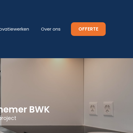
OFFERTE
ovatiewerken
Over ons
nnemer BWK
roject