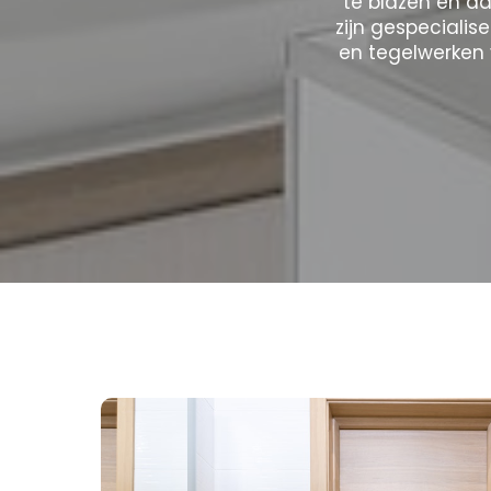
te blazen en aa
zijn gespecialis
en tegelwerken 