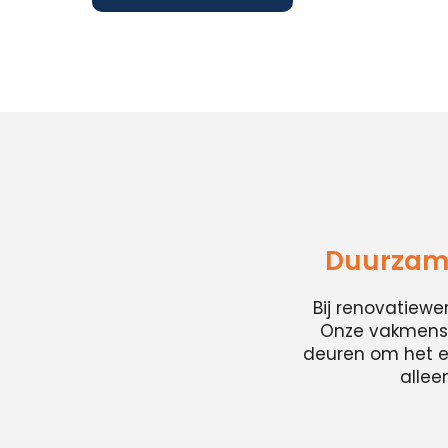
Duurzame
Bij renovatiew
Onze vakmense
deuren om het en
allee