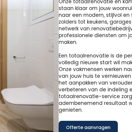
Onze totaalrenovatie en ka
staan ​​klaar om jouw woonr
naar een modern, stijlvol en
zolders tot keukens, garage
netwerk van renovatiebedrijv
professionele diensten om jou
maken.
Een totaalrenovatie is de pe
volledig nieuwe start wil m
Onze vakmensen werken na
van jouw huis te vernieuwen
het aanpakken van verouderd
verbeteren van de indeling e
totaalrenovatie-service zor
adembenemend resultaat waa
genieten.
Offerte aanvragen