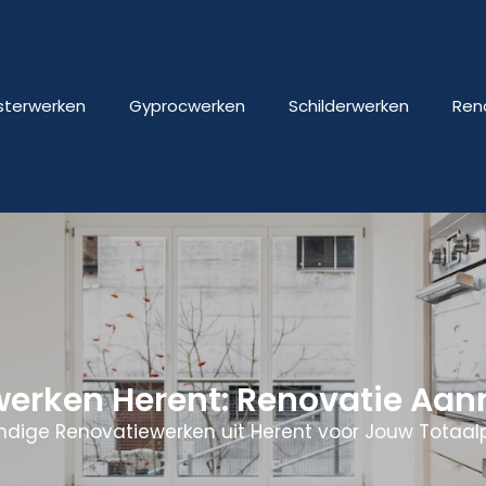
isterwerken
Gyprocwerken
Schilderwerken
Ren
werken Herent: Renovatie Aa
ndige Renovatiewerken uit Herent voor Jouw Totaalp