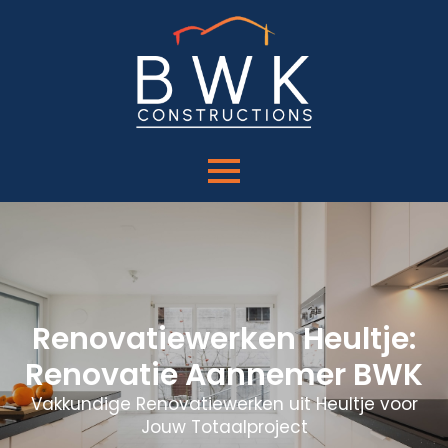
Renovatiewerken Heultje:
Renovatie Aannemer BWK
Vakkundige Renovatiewerken uit Heultje voor
Jouw Totaalproject