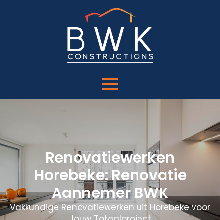
Renovatiewerken
Horebeke: Renovatie
Aannemer BWK
Vakkundige Renovatiewerken uit Horebeke voor
Jouw Totaalproject