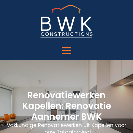
Renovatiewerken
Kapellen: Renovatie
Aannemer BWK
Vakkundige Renovatiewerken uit Kapellen voor
Jouw Totaalproject