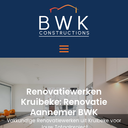
Renovatiewerken
Kruibeke: Renovatie
Aannemer BWK
Vakkundige Renovatiewerken uit Kruibeke voor
Jouw Totaalproject