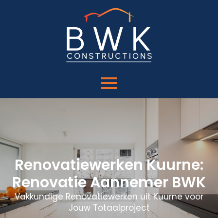
Renovatiewerken Kuurne:
Renovatie Aannemer BWK
Vakkundige Renovatiewerken uit Kuurne voor
Jouw Totaalproject