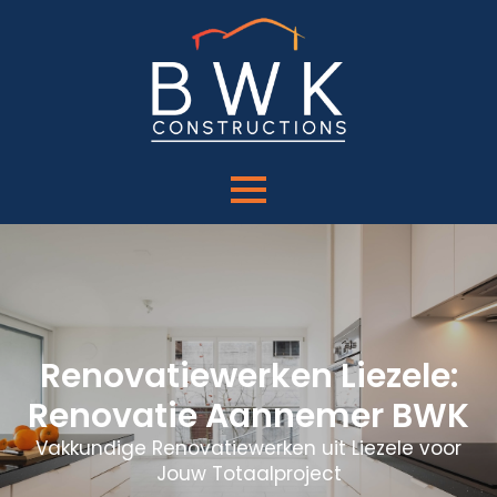
Renovatiewerken Liezele:
Renovatie Aannemer BWK
Vakkundige Renovatiewerken uit Liezele voor
Jouw Totaalproject