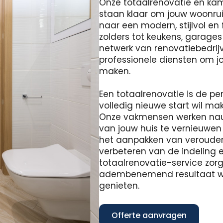
Onze totaalrenovatie en ka
staan ​​klaar om jouw woonr
naar een modern, stijlvol en
zolders tot keukens, garage
netwerk van renovatiebedrij
professionele diensten om jou
maken.
Een totaalrenovatie is de pe
volledig nieuwe start wil m
Onze vakmensen werken na
van jouw huis te vernieuwen
het aanpakken van verouderd
verbeteren van de indeling e
totaalrenovatie-service zor
adembenemend resultaat waa
genieten.
Offerte aanvragen