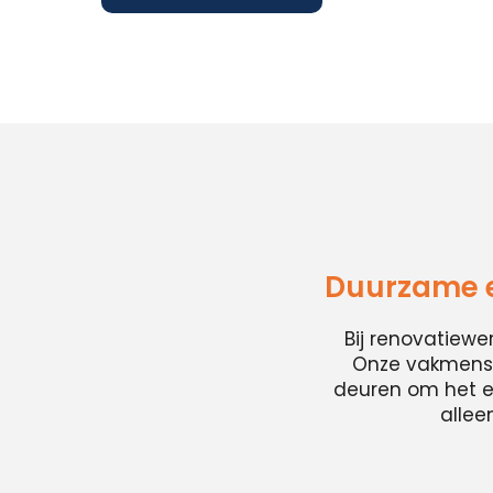
Duurzame e
Bij renovatiew
Onze vakmense
deuren om het en
allee