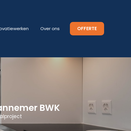
OFFERTE
ovatiewerken
Over ons
Aannemer BWK
alproject