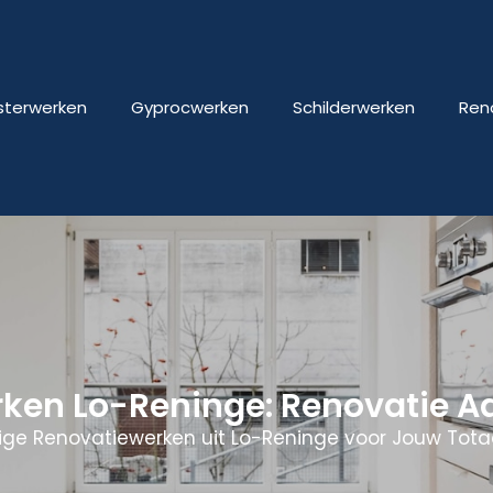
isterwerken
Gyprocwerken
Schilderwerken
Ren
rken Lo-Reninge: Renovatie 
ge Renovatiewerken uit Lo-Reninge voor Jouw Tota