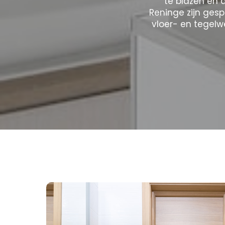
te blazen en 
Reninge zijn ges
vloer- en tegelw