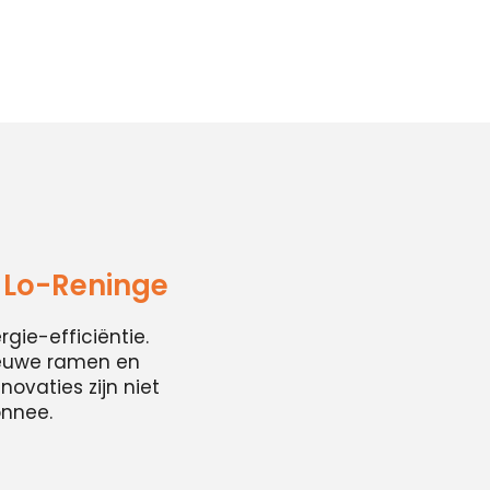
 Lo-Reninge
ie-efficiëntie.
ieuwe ramen en
ovaties zijn niet
onnee.