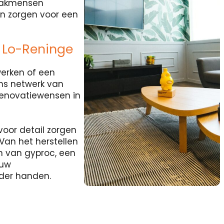
 vakmensen
en zorgen voor een
 Lo-Reninge
werken of een
ns netwerk van
renovatiewensen in
voor detail zorgen
Van het herstellen
n van gyproc, een
ouw
nder handen.