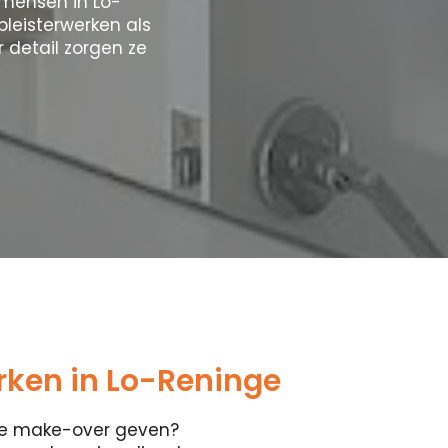
kmensen in Lo-
leisterwerken als
 detail zorgen ze
ken in Lo-Reninge
ete make-over geven?