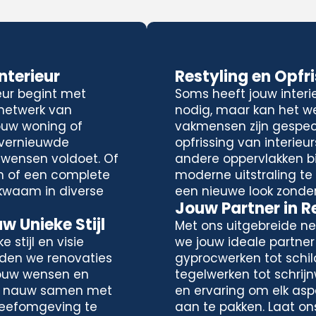
terieur
Restyling en Opfr
eur begint met
Soms heeft jouw interi
 netwerk van
nodig, maar kan het we
ouw woning of
vakmensen zijn gespeci
 vernieuwde
opfrissing van interieu
 wensen voldoet. Of
andere oppervlakken bi
n of een complete
moderne uitstraling te c
kwaam in diverse
een nieuwe look zonde
Jouw Partner in 
 Unieke Stijl
Met ons uitgebreide ne
 stijl en visie
we jouw ideale partner
eden we renovaties
gyprocwerken tot schil
jouw wensen en
tegelwerken tot schrij
n nauw samen met
en ervaring om elk asp
e leefomgeving te
aan te pakken. Laat on