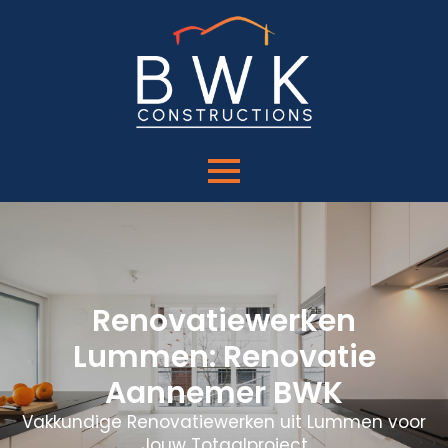
Renovatiewerken
Lummen: Renovatie
Aannemer BWK
Vakkundige Renovatiewerken uit Lummen voor
Jouw Totaalproject