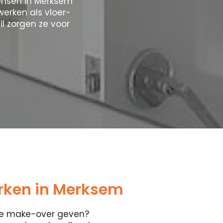
ensen in Merksem
werken als vloer-
l zorgen ze voor
ken in Merksem
ete make-over geven?