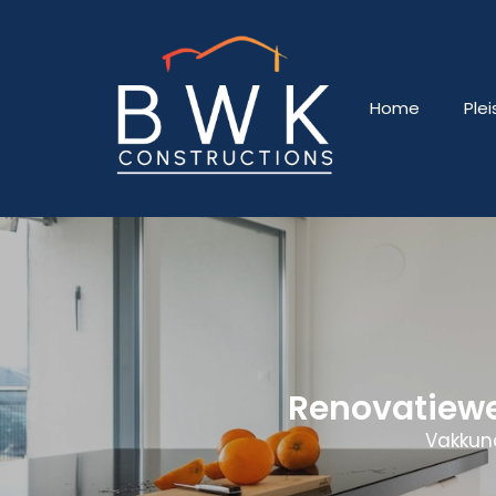
Home
Ple
Renovatiew
Vakkun