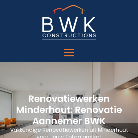
Renovatiewerken
Minderhout: Renovatie
Aannemer BWK
Vakkundige Renovatiewerken uit Minderhout
voor Jouw Totaalproject