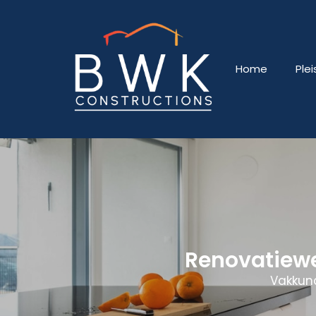
Home
Ple
Renovatiew
Vakkund