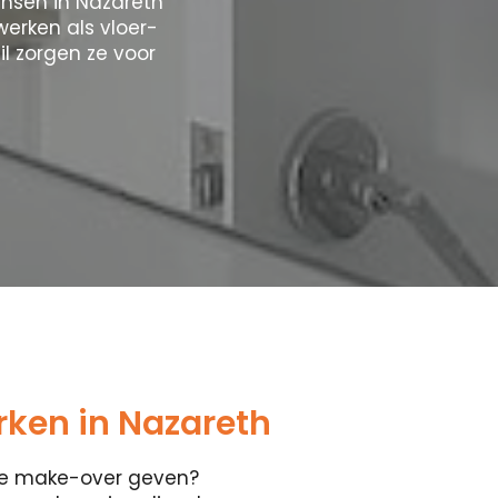
ensen in Nazareth
werken als vloer-
l zorgen ze voor
ken in Nazareth
ete make-over geven?