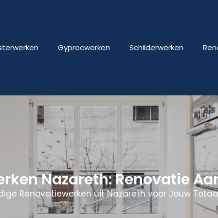
isterwerken
Gyprocwerken
Schilderwerken
Ren
erken Nazareth: Renovatie A
ige Renovatiewerken uit Nazareth voor Jouw Totaa