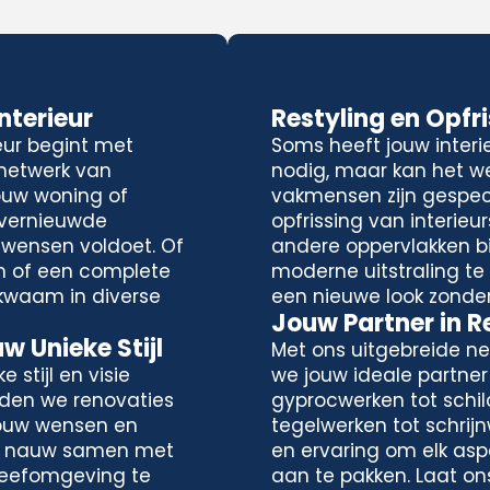
terieur
Restyling en Opfr
eur begint met
Soms heeft jouw interi
 netwerk van
nodig, maar kan het we
ouw woning of
vakmensen zijn gespeci
 vernieuwde
opfrissing van interieu
 wensen voldoet. Of
andere oppervlakken bi
n of een complete
moderne uitstraling te c
kwaam in diverse
een nieuwe look zonde
Jouw Partner in 
 Unieke Stijl
Met ons uitgebreide ne
 stijl en visie
we jouw ideale partner
eden we renovaties
gyprocwerken tot schil
jouw wensen en
tegelwerken tot schrij
n nauw samen met
en ervaring om elk asp
e leefomgeving te
aan te pakken. Laat on