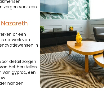
 vakmensen
en zorgen voor een
 Nazareth
werken of een
ns netwerk van
renovatiewensen in
voor detail zorgen
Van het herstellen
n van gyproc, een
ouw
nder handen.