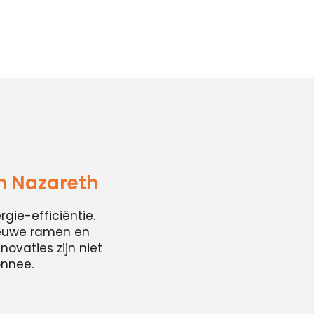
n Nazareth
ie-efficiëntie.
ieuwe ramen en
ovaties zijn niet
onnee.