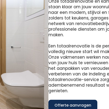
Onze totaalrenovatie en ka
staan ​​klaar om jouw woonr
naar een modern, stijlvol en
zolders tot keukens, garage
netwerk van renovatiebedrijv
professionele diensten om jou
maken.
Een totaalrenovatie is de pe
volledig nieuwe start wil m
Onze vakmensen werken na
van jouw huis te vernieuwen
het aanpakken van verouderd
verbeteren van de indeling e
totaalrenovatie-service zor
adembenemend resultaat waa
genieten.
Offerte aanvragen