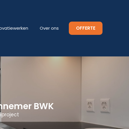
OFFERTE
ovatiewerken
Over ons
annemer BWK
lproject