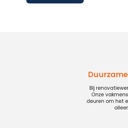
Duurzame 
Bij renovatiew
Onze vakmense
deuren om het en
allee