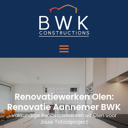
Renovatiewerken Olen:
Renovatie Aannemer BWK
Vakkundige Renovatiewerken uit Olen voor
Jouw Totaalproject