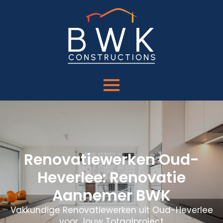
Renovatiewerken Oud-
Heverlee: Renovatie
Aannemer BWK
Vakkundige Renovatiewerken uit Oud-Heverlee
voor Jouw Totaalproject