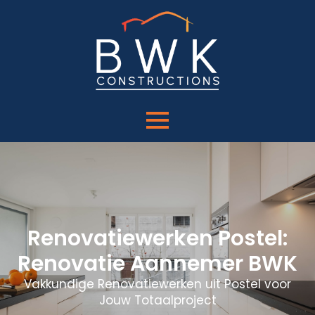
Renovatiewerken Postel:
Renovatie Aannemer BWK
Vakkundige Renovatiewerken uit Postel voor
Jouw Totaalproject