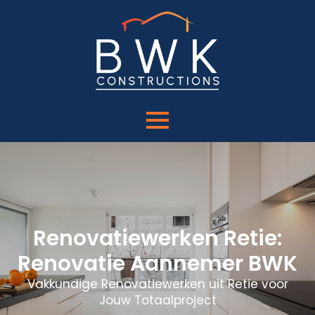
Renovatiewerken Retie:
Renovatie Aannemer BWK
Vakkundige Renovatiewerken uit Retie voor
Jouw Totaalproject