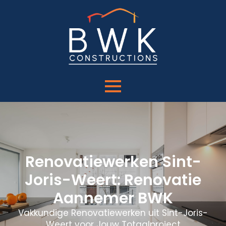
Renovatiewerken Sint-
Joris-Weert: Renovatie
Aannemer BWK
Vakkundige Renovatiewerken uit Sint-Joris-
Weert voor Jouw Totaalproject