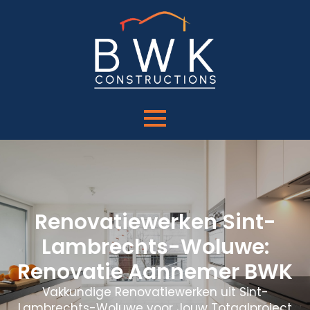
Renovatiewerken Sint-
Lambrechts-Woluwe:
Renovatie Aannemer BWK
Vakkundige Renovatiewerken uit Sint-
Lambrechts-Woluwe voor Jouw Totaalproject