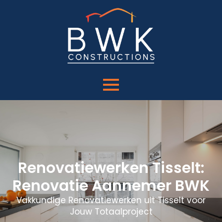
Renovatiewerken Tisselt:
Renovatie Aannemer BWK
Vakkundige Renovatiewerken uit Tisselt voor
Jouw Totaalproject