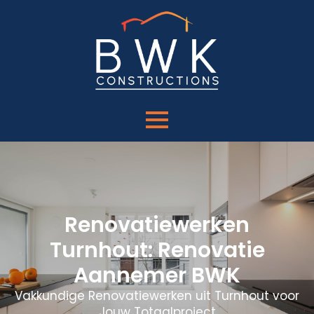
Renovatiewerken
Turnhout: Renovatie
Aannemer BWK
Vakkundige Renovatiewerken uit Turnhout voor
Jouw Totaalproject