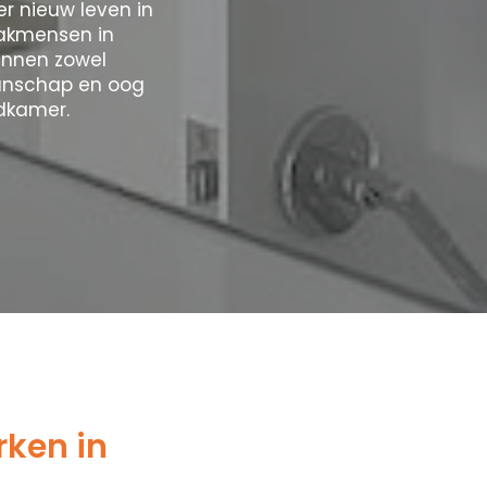
 nieuw leven in
vakmensen in
unnen zowel
manschap en oog
dkamer.
ken in