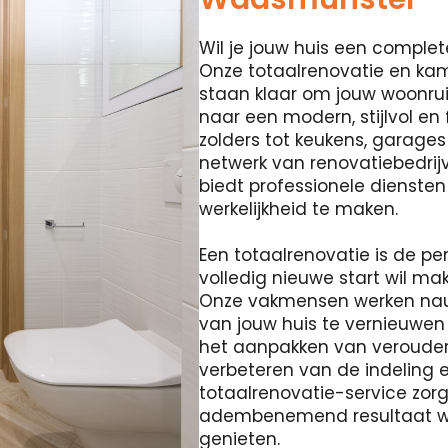
Wil je jouw huis een compl
Onze totaalrenovatie en ka
staan ​​klaar om jouw woonr
naar een modern, stijlvol en
zolders tot keukens, garage
netwerk van renovatiebedri
biedt professionele diensten
werkelijkheid te maken.
Een totaalrenovatie is de pe
volledig nieuwe start wil m
Onze vakmensen werken na
van jouw huis te vernieuwen
het aanpakken van verouderd
verbeteren van de indeling e
totaalrenovatie-service zor
adembenemend resultaat waa
genieten.