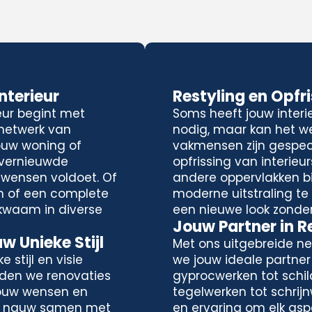
terieur
Restyling en Opfr
eur begint met
Soms heeft jouw interi
 netwerk van
nodig, maar kan het we
ouw woning of
vakmensen zijn gespeci
 vernieuwde
opfrissing van interieu
 wensen voldoet. Of
andere oppervlakken bi
n of een complete
moderne uitstraling te c
kwaam in diverse
een nieuwe look zonde
Jouw Partner in 
 Unieke Stijl
Met ons uitgebreide ne
 stijl en visie
we jouw ideale partner
eden we renovaties
gyprocwerken tot schil
jouw wensen en
tegelwerken tot schrij
n nauw samen met
en ervaring om elk asp