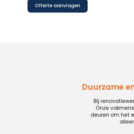
Offerte aanvragen
Duurzame en
Bij renovatiew
Onze vakmense
deuren om het en
allee