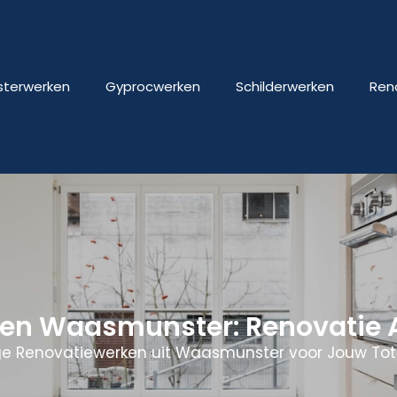
isterwerken
Gyprocwerken
Schilderwerken
Ren
ken Waasmunster: Renovatie
e Renovatiewerken uit Waasmunster voor Jouw Tot