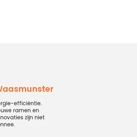
 Waasmunster
ie-efficiëntie.
ieuwe ramen en
ovaties zijn niet
onnee.