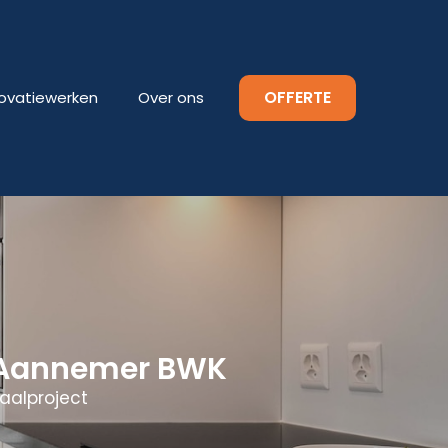
OFFERTE
ovatiewerken
Over ons
 Aannemer BWK
aalproject