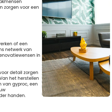
 vakmensen
en zorgen voor een
werken of een
ns netwerk van
renovatiewensen in
voor detail zorgen
Van het herstellen
n van gyproc, een
ouw
nder handen.