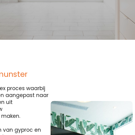
munster
ex proces waarbij
 en aangepast naar
n uit
w
e maken.
n van gyproc en