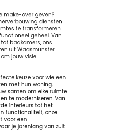
ete make-over geven?
merverbouwing diensten
uimtes te transformeren
 functioneel geheel. Van
s tot badkamers, ons
jven uit Waasmunster
 om jouw visie
rfecte keuze voor wie een
aken met hun woning.
uw samen om elke ruimte
 en te moderniseren. Van
e interieurs tot het
n functionaliteit, onze
gt voor een
r je jarenlang van zult