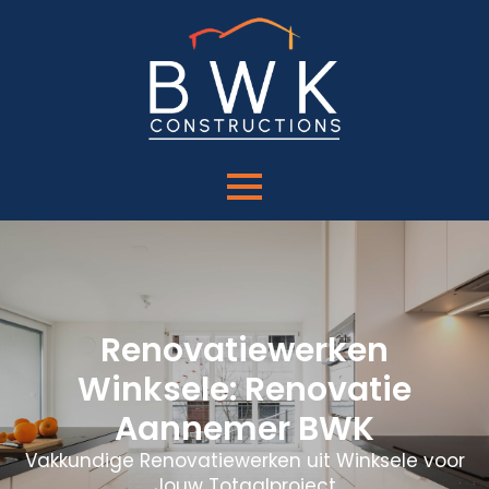
Renovatiewerken
Winksele: Renovatie
Aannemer BWK
Vakkundige Renovatiewerken uit Winksele voor
Jouw Totaalproject