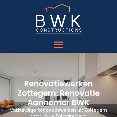
Renovatiewerken
Zottegem: Renovatie
Aannemer BWK
Vakkundige Renovatiewerken uit Zottegem
voor Jouw Totaalproject