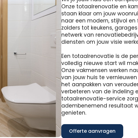
Onze totaalrenovatie en ka
staan ​​klaar om jouw woonr
naar een modern, stijlvol en
zolders tot keukens, garage
netwerk van renovatiebedrij
diensten om jouw visie werke
Een totaalrenovatie is de pe
volledig nieuwe start wil m
Onze vakmensen werken na
van jouw huis te vernieuwen
het aanpakken van verouderd
verbeteren van de indeling e
totaalrenovatie-service zor
adembenemend resultaat waa
genieten.
Offerte aanvragen