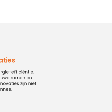
aties
ie-efficiëntie.
ieuwe ramen en
ovaties zijn niet
onnee.