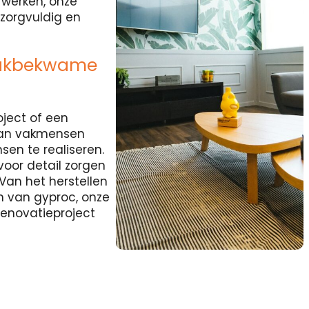
rwerken, onze
zorgvuldig en
Vakbekwame
oject of een
van vakmensen
sen te realiseren.
voor detail zorgen
Van het herstellen
 van gyproc, onze
enovatieproject