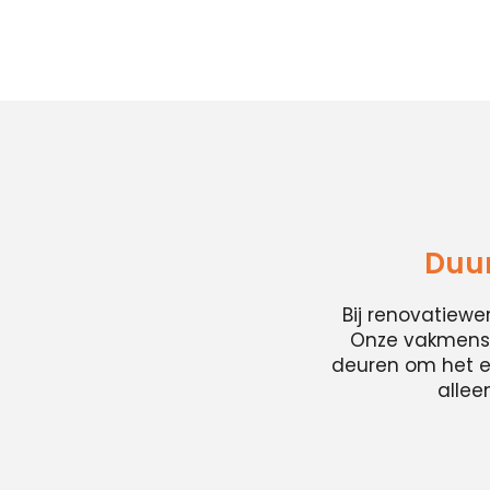
Duur
Bij renovatiew
Onze vakmense
deuren om het en
allee