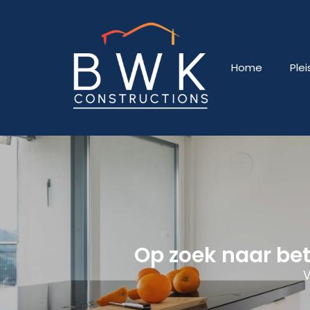
Home
Ple
Op zoek naar be
V