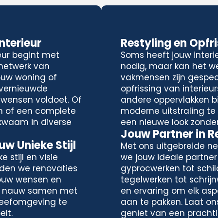
terieur
Restyling en Opfr
eur begint met
Soms heeft jouw interi
 netwerk van
nodig, maar kan het we
ouw woning of
vakmensen zijn gespeci
 vernieuwde
opfrissing van interieu
 wensen voldoet. Of
andere oppervlakken bi
n of een complete
moderne uitstraling te c
kwaam in diverse
een nieuwe look zonde
Jouw Partner in 
w Unieke Stijl
Met ons uitgebreide ne
 stijl en visie
we jouw ideale partner
eden we renovaties
gyprocwerken tot schil
jouw wensen en
tegelwerken tot schrij
n nauw samen met
en ervaring om elk asp
e leefomgeving te
aan te pakken. Laat on
elt.
geniet van een pracht