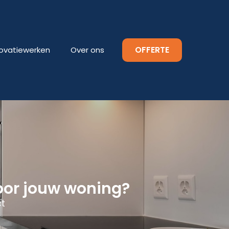
OFFERTE
ovatiewerken
Over ons
oor jouw woning?
ct