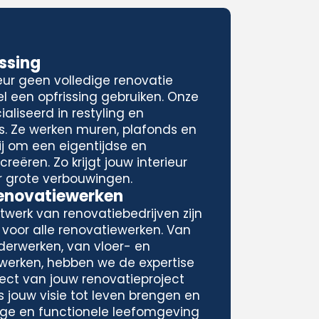
issing
eur geen volledige renovatie
l een opfrissing gebruiken. Onze
aliseerd in restyling en
rs. Ze werken muren, plafonds en
j om een eigentijdse en
reëren. Zo krijgt jouw interieur
r grote verbouwingen.
Renovatiewerken
twerk van renovatiebedrijven zijn
 voor alle renovatiewerken. Van
derwerken, van vloer- en
nwerken, hebben we de expertise
ect van jouw renovatieproject
s jouw visie tot leven brengen en
ige en functionele leefomgeving