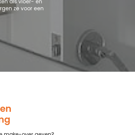
en als vloer- en
rgen ze voor een
 en
ng
ete make-over geven?